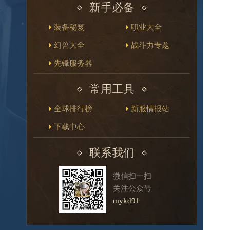
新手必备
装备秘笈
职业大全
幻兽大全
战斗力专题
先锋服务器
常用工具
全球排行榜
新服情报站
下载中心
联系我们
微信扫一扫
关注公众号
mykd91