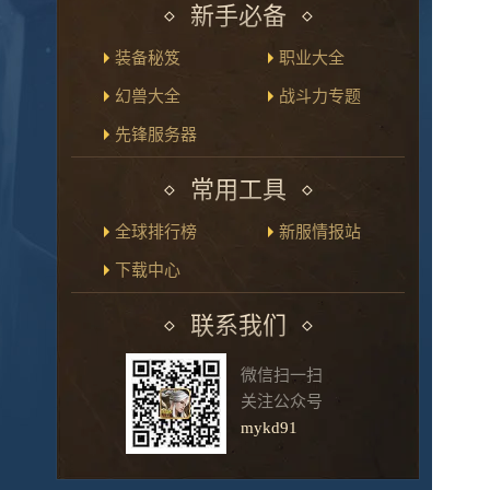
新手必备
装备秘笈
职业大全
幻兽大全
战斗力专题
先锋服务器
常用工具
全球排行榜
新服情报站
下载中心
联系我们
微信扫一扫
关注公众号
mykd91