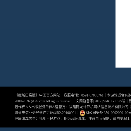
《
魔域口袋版
》中国官方网站┊客服电话：0591-87085761┊本游戏适合1
2000-2026 @
99.com
All rights reserved.┊文网游备字[2017]M-RPG 1525号┊
著作权人&出版服务单位&运营方：福建网龙计算机网络信息技术有限公司
增值电信业务经营许可证闽B2-20100001
┊
闽公网安备 35010002000102
健康游戏忠告：抵制不良游戏，拒绝盗版游戏，注意自我保护，谨防受骗上