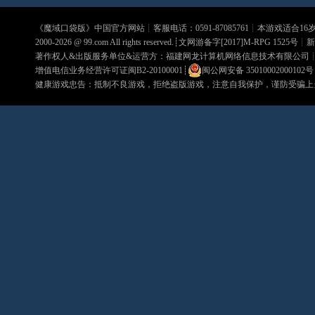
《
魔域口袋版
》中国官方网站┊客服电话：0591-87085761┊本游戏适合1
2000-2026 @
99.com
All rights reserved.┊文网游备字[2017]M-RPG 1525号┊
新
著作权人&出版服务单位&运营方：福建网龙计算机网络信息技术有限公司
增值电信业务经营许可证闽B2-20100001
┊
闽公网安备 35010002000102号
健康游戏忠告：抵制不良游戏，拒绝盗版游戏，注意自我保护，谨防受骗上