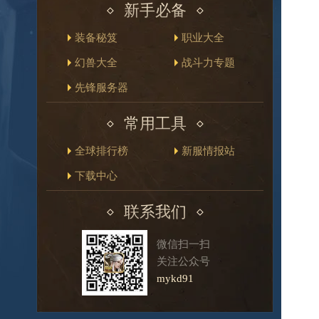
新手必备
装备秘笈
职业大全
幻兽大全
战斗力专题
先锋服务器
常用工具
全球排行榜
新服情报站
下载中心
联系我们
微信扫一扫
关注公众号
mykd91