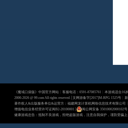
《
魔域口袋版
》中国官方网站┊客服电话：0591-87085761┊本游戏适合1
2000-2026 @
99.com
All rights reserved.┊文网游备字[2017]M-RPG 1525号┊
新
著作权人&出版服务单位&运营方：福建网龙计算机网络信息技术有限公司
增值电信业务经营许可证闽B2-20100001
┊
闽公网安备 35010002000102号
健康游戏忠告：抵制不良游戏，拒绝盗版游戏，注意自我保护，谨防受骗上