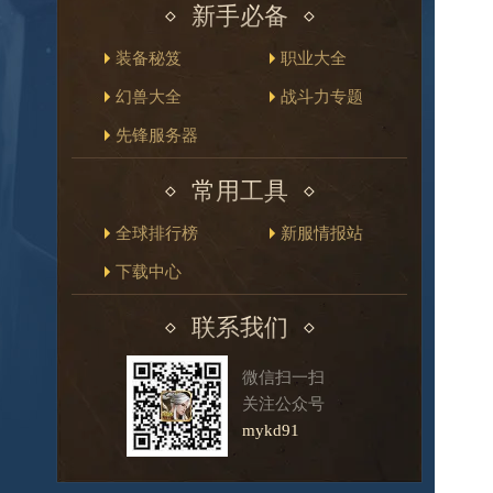
新手必备
装备秘笈
职业大全
幻兽大全
战斗力专题
先锋服务器
常用工具
全球排行榜
新服情报站
下载中心
联系我们
微信扫一扫
关注公众号
mykd91