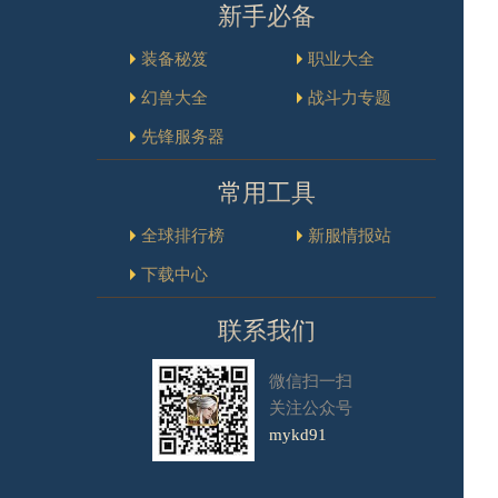
新手必备
装备秘笈
职业大全
幻兽大全
战斗力专题
先锋服务器
常用工具
全球排行榜
新服情报站
下载中心
联系我们
微信扫一扫
关注公众号
mykd91