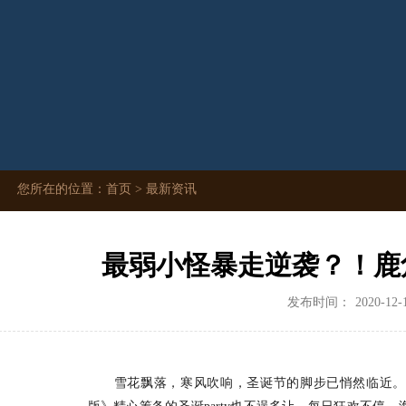
您所在的位置：
首页
>
最新资讯
最弱小怪暴走逆袭？！鹿
发布时间：
2020-12-
雪花飘落，寒风吹响，圣诞节的脚步已悄然临近。