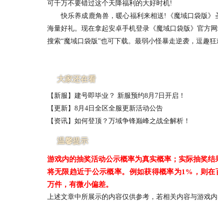
可千万不要错过这个天降福利的大好时机!
快乐养成鹿角兽，暖心福利来相送!《魔域口袋版》圣
海量好礼。现在拿起安卓手机登录《魔域口袋版》官方网站即
搜索“魔域口袋版”也可下载。最弱小怪暴走逆袭，逗趣狂
大家还在看
【新服】建号即毕业？ 新服预约8月7日开启！
【更新】8月4日全区全服更新活动公告
【资讯】如何登顶？万域争锋巅峰之战全解析！
温馨提示
游戏内的抽奖活动公示概率为真实概率；实际抽奖结
将无限趋近于公示概率。例如获得概率为1%，则在
万件，有微小偏差。
上述文章中所展示的内容仅供参考，若相关内容与游戏内