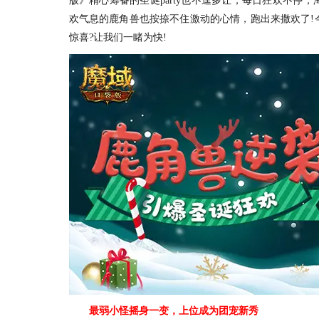
版》精心筹备的圣诞party也不逞多让，每日狂欢不停
欢气息的鹿角兽也按捺不住激动的心情，跑出来撒欢了!
惊喜?让我们一睹为快!
最弱小怪摇身一变，上位成为团宠新秀