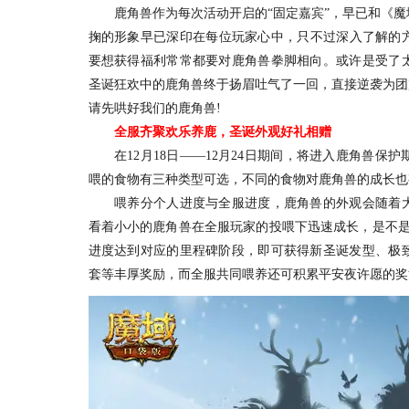
鹿角兽作为每次活动开启的“固定嘉宾”，早已和《魔
掬的形象早已深印在每位玩家心中，只不过深入了解的
要想获得福利常常都要对鹿角兽拳脚相向。或许是受了
圣诞狂欢中的鹿角兽终于扬眉吐气了一回，直接逆袭为团
请先哄好我们的鹿角兽!
全服齐聚欢乐养鹿，圣诞外观好礼相赠
在12月18日——12月24日期间，将进入鹿角兽保
喂的食物有三种类型可选，不同的食物对鹿角兽的成长也
喂养分个人进度与全服进度，鹿角兽的外观会随着大
看着小小的鹿角兽在全服玩家的投喂下迅速成长，是不是
进度达到对应的里程碑阶段，即可获得新圣诞发型、极
套等丰厚奖励，而全服共同喂养还可积累平安夜许愿的奖