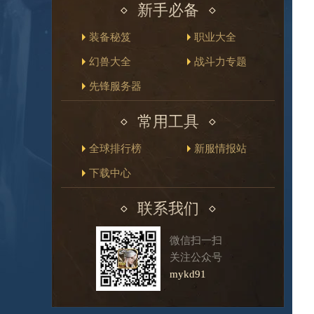
新手必备
装备秘笈
职业大全
幻兽大全
战斗力专题
先锋服务器
常用工具
全球排行榜
新服情报站
下载中心
联系我们
微信扫一扫
关注公众号
mykd91