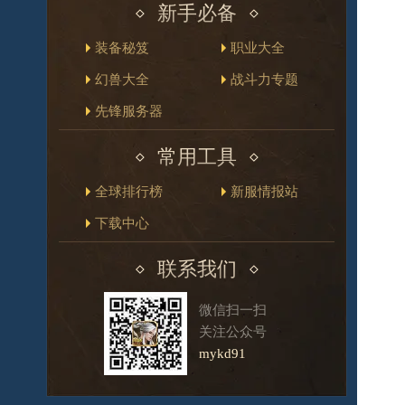
新手必备
装备秘笈
职业大全
幻兽大全
战斗力专题
先锋服务器
常用工具
全球排行榜
新服情报站
下载中心
联系我们
微信扫一扫
关注公众号
mykd91