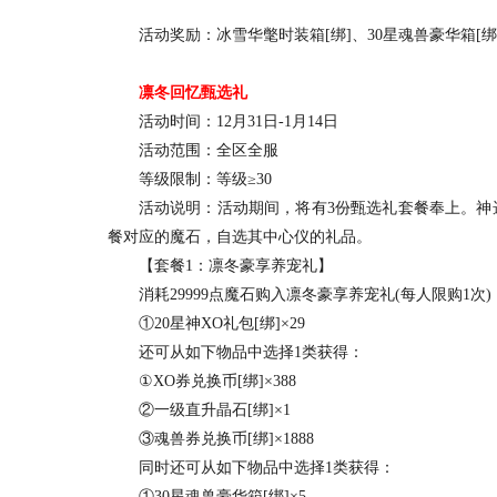
活动奖励：冰雪华氅时装箱[绑]、30星魂兽豪华箱[绑]
凛冬回忆甄选礼
活动时间：12月31日-1月14日
活动范围：全区全服
等级限制：等级≥30
活动说明：活动期间，将有3份甄选礼套餐奉上。神选
餐对应的魔石，自选其中心仪的礼品。
【套餐1：凛冬豪享养宠礼】
消耗29999点魔石购入凛冬豪享养宠礼(每人限购1次
①20星神XO礼包[绑]×29
还可从如下物品中选择1类获得：
①XO券兑换币[绑]×388
②一级直升晶石[绑]×1
③魂兽券兑换币[绑]×1888
同时还可从如下物品中选择1类获得：
①30星魂兽豪华箱[绑]×5