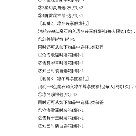
②3星幻灵自选·极[绑]×2
③4阶雷霆神器·选[绑]×1
【套餐2：凛冬臻享解绑礼】
消耗9999点魔石购入凛冬臻享解绑礼(每人限购1次)
①幻兽解绑符[绑]×9
同时还可从如下物品中选择1类获得：
①沧海歌谣时装箱[绑]×1
②雪舞华章时装箱[绑]×1
③知己时装自选箱[绑]×1
【套餐3：凛冬尊享赐福礼】
消耗998点魔石购入凛冬尊享赐福礼(每人限购1次)，
①凛冬赐福包[绑]×12
同时还可从如下物品中选择1类获得：
①沧海歌谣时装箱[绑]×1
②雪舞华章时装箱[绑]×1
③知己时装自选箱[绑]×1