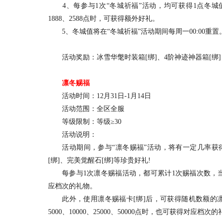
4、每参与1次“冬城祈福”活动，均可获得1点冬城值，
1888、2588点时，可获得额外好礼。
5、冬城值将在“冬城祈福”活动期间每周一00:00重置
活动奖励：冰雪华氅时装箱[绑]、4阶神迹神器箱[绑]、
凛冬赐福
活动时间：12月31日-1月14日
活动范围：全区全服
等级限制：等级≥30
活动说明：
活动期间，参与“凛冬赐福”活动，将有一定几率获得冰
[绑]、完美觉醒石[绑]等珍贵好礼!
每参与1次凛冬赐福活动，都可累计1次赐福次数，当赐
应档次的礼物。
此外，使用凛冬赐福卡[绑]后，可获得随机数额的凛
5000、10000、25000、50000点时，也可获得对应档次