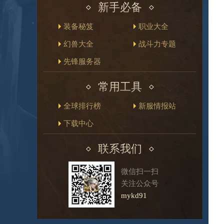
新手必备
装备秘笈
职业大全
幻兽大全
战斗力专题
先锋服务器
常用工具
全球排行榜
新服情报站
下载中心
联系我们
微信扫一扫
关注公众号
mykd91