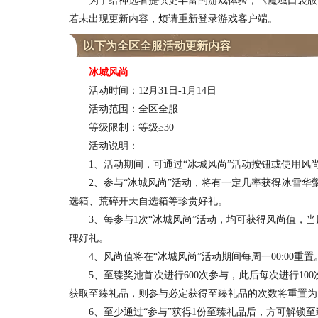
为了给神选者提供更丰富的游戏体验，《魔域口袋版》将于
若未出现更新内容，烦请重新登录游戏客户端。
以下为全区全服活动更新内容
冰城风尚
活动时间：12月31日-1月14日
活动范围：全区全服
等级限制：等级≥30
活动说明：
1、活动期间，可通过“冰城风尚”活动按钮或使用风
2、参与“冰城风尚”活动，将有一定几率获得冰雪华氅
选箱、荒碎开天自选箱等珍贵好礼。
3、每参与1次“冰城风尚”活动，均可获得风尚值，当
碑好礼。
4、风尚值将在“冰城风尚”活动期间每周一00:00重置
5、至臻奖池首次进行600次参与，此后每次进行10
获取至臻礼品，则参与必定获得至臻礼品的次数将重置为1
6、至少通过“参与”获得1份至臻礼品后，方可解锁至