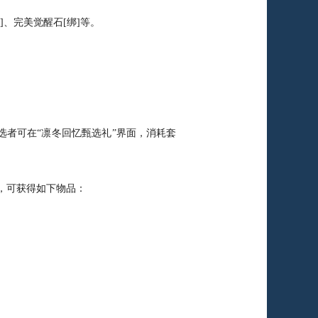
、完美觉醒石[绑]等。
者可在“凛冬回忆甄选礼”界面，消耗套
)，可获得如下物品：