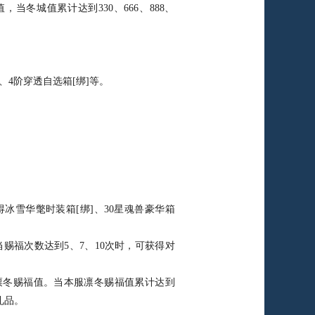
当冬城值累计达到330、666、888、
。
4阶穿透自选箱[绑]等。
雪华氅时装箱[绑]、30星魂兽豪华箱
福次数达到5、7、10次时，可获得对
冬赐福值。当本服凛冬赐福值累计达到
的礼品。