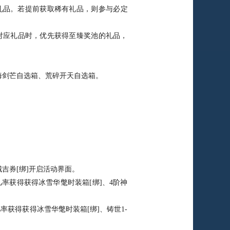
礼品。若提前获取稀有礼品，则参与必定
应礼品时，优先获得至臻奖池的礼品，
剑芒自选箱、荒碎开天自选箱。
吉券[绑]开启活动界面。
率获得获得冰雪华氅时装箱[绑]、4阶神
获得获得冰雪华氅时装箱[绑]、铸世1-